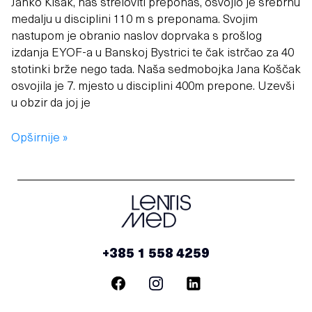
Janko Kišak, naš streloviti preponaš, osvojio je srebrnu
medalju u disciplini 110 m s preponama. Svojim
nastupom je obranio naslov doprvaka s prošlog
izdanja EYOF-a u Banskoj Bystrici te čak istrčao za 40
stotinki brže nego tada. Naša sedmobojka Jana Koščak
osvojila je 7. mjesto u disciplini 400m prepone. Uzevši
u obzir da joj je
Opširnije »
+385 1 558 4259