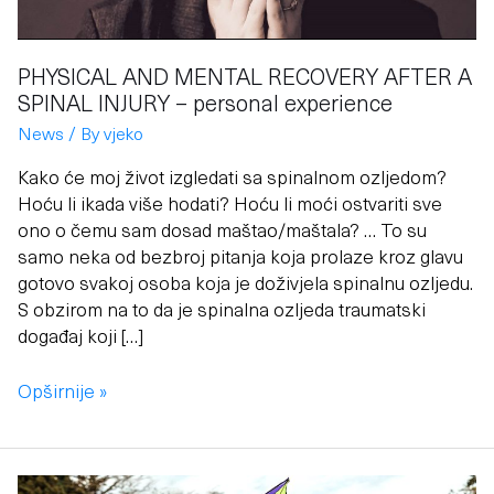
INJURY
–
personal
PHYSICAL AND MENTAL RECOVERY AFTER A
experience
SPINAL INJURY – personal experience
News
/ By
vjeko
Kako će moj život izgledati sa spinalnom ozljedom?
Hoću li ikada više hodati? Hoću li moći ostvariti sve
ono o čemu sam dosad maštao/maštala? … To su
samo neka od bezbroj pitanja koja prolaze kroz glavu
gotovo svakoj osoba koja je doživjela spinalnu ozljedu.
S obzirom na to da je spinalna ozljeda traumatski
događaj koji […]
Opširnije »
Kako