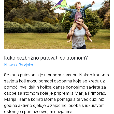
bezbrižno
putovati
sa
stomom?
Kako bezbrižno putovati sa stomom?
News
/ By
vjeko
Sezona putovanja je u punom zamahu. Nakon korisnih
savjeta koji mogu pomoći osobama koje se kreću uz
pomoć invalidskih kolica, danas donosimo savjete za
osobe sa stomom koje je pripremila Marija Primorac.
Marija i sama koristi stoma pomagala te već duži niz
godina aktivno djeluje u zajednici osoba s iskustvom
ostomije i pomaže svojim savjetima.