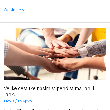
Opširnije »
Velike
čestitke
našim
stipendistima
Jani
i
Janku
Velike čestitke našim stipendistima Jani i
Janku
News
/ By
vjeko